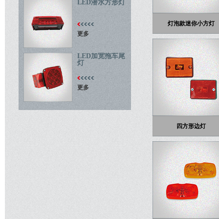
LED潜水方形灯
灯泡款迷你小方灯
更多
LED加宽拖车尾
灯
更多
四方形边灯